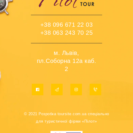
Єгипет
53972
грн
SHARM BRIDE RESORT AQUA PARK & SPA (EX. AQUA HOTEL RESORT & SPA)
+38 096 671 22 03
+38 063 243 70 25
ОАЕ
60659
грн
GOLDEN TULIP DEIRA HOTEL (EX. GOLDEN TULIP NIHAL PALACE HOTEL)
м. Львів,
Індія
70543
грн
пл.Соборна 12а каб.
REGENT LAGUNA
2
Таїланд
78797
грн
FORTY WINKS PHUKET
Шрі-Ланка
81122
грн
ROCKSIDE BEACH RESORT
© 2021 Розробка
toursite.com.ua
спеціально
Мальдіви
87826
грн
для туристичної фірми «Пілот»
IHAVEN THULUSDHOO