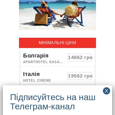
МІНІМАЛЬНІ ЦІНИ
Болгарія
14862
грн
APARTHOTEL KASANDRA
Італія
19562
грн
HOTEL CIRENE
Чорногорія
20007
грн
MARKO
Албанія
20702
грн