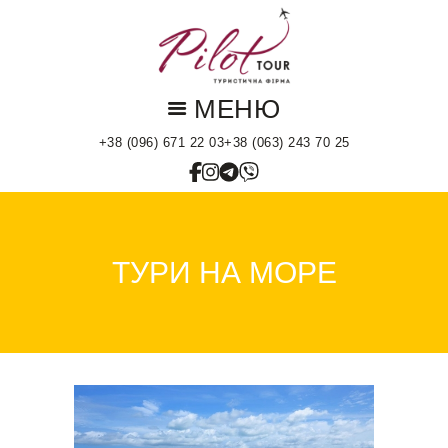
Головна
Горящі тури
Країни
Типи турів
+38 (096) 671 22 03
+38 (063) 243 70 25
Екскурсійні тури
Контакти
ТУРИ НА МОРЕ