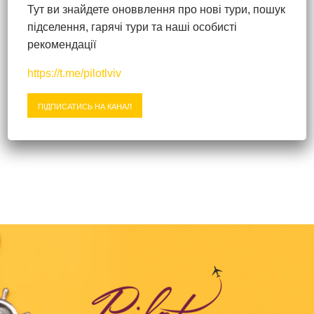
VILA NIKA
Тут ви знайдете оноввлення про нові тури, пошук
підселення, гарячі тури та наші особисті
Греція
22083
грн
рекомендації
XENIOS THEOXENIA HOTEL
https://t.me/pilotlviv
Туреччина
23457
грн
ПІДПИСАТИСЬ НА КАНАЛ
THE NORA HOTELS FAMILY CLUB (EX. SCYLAX FAMILY CLUB)
Іспанія
25124
грн
GHT APARTHOTEL TOSSA PARK
Кіпр
28008
грн
FEDRANIA GARDENS
Хорватія
30277
грн
APP ANASTAZIJA
Франція
34197
грн
SURE HOTEL BY BEST WESTERN PARIS GARE DU NORD