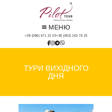
Головна
Горящі тури
Країни
Типи турів
+38 (096) 671 22 03
+38 (063) 243 70 25
Екскурсійні тури
Контакти
ТУРИ ВИХІДНОГО
ДНЯ