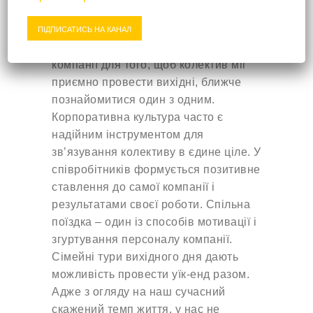
Домінікана
Русь”, на фабрику ялинкових іграшок,
158370
грн
на бананову ферму. Корпоративні
ПІДПИСАТИСЬ НА КАНАЛ
BLUE BAY VILLAS DORADAS
тури вихідного дня часто замовляють
Танзанія
компанії для того, щоб колектив міг
166988
грн
ISLAND PARADISE INN
приємно провести вихідні, ближче
познайомитися один з одним.
Індонезія
Корпоративна культура часто є
175380
грн
INFINITY 8 BALI
надійним інструментом для
зв’язування колективу в єдине ціле. У
Кенія
203931
грн
співробітників формується позитивне
AHG LION BEACH RESORT & SPA
ставлення до самої компанії і
результатами своєї роботи. Спільна
поїздка – один із способів мотивації і
згуртування персоналу компанії.
Сімейні тури вихідного дня дають
можливість провести уїк-енд разом.
Адже з огляду на наш сучасний
скажений темп життя, у нас не