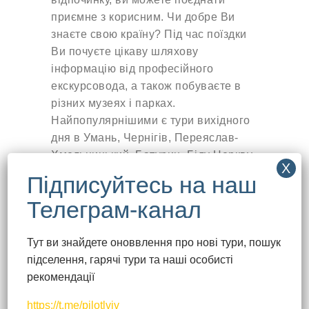
приємне з корисним. Чи добре Ви
Єгипет
53972
грн
знаєте свою країну? Під час поїздки
SHARM BRIDE RESORT AQUA PARK & SPA (EX. AQUA HOTEL RESORT & SPA)
Ви почуєте цікаву шляхову
інформацію від професійного
Індія
70466
грн
екскурсовода, а також побуваєте в
REGENT LAGUNA
різних музеях і парках.
Найпопулярнішими є тури вихідного
Шрі-Ланка
76615
грн
дня в Умань, Чернігів, Переяслав-
CLUB BENTOTA
Хмельницький, Батурин, Білу Церкву.
Таїланд
Якщо все це вже бачили, то
78665
грн
запрошуємо в замок Радомишль,
FORTY WINKS PHUKET
парки Тростянця та Качанівки,
Мальдіви
Житомир, Бердичів.
87729
грн
IHAVEN THULUSDHOO
Тут ви знайдете оноввлення про нові тури, пошук
Школярам цікаві будуть тури
підселення, гарячі тури та наші особисті
вихідного дня до Канева (на
Маврикій
115023
грн
рекомендації
батьківщину Тараса Шевченка), на
RESIDENCE POTOSI
страусину ферму, “Парк Київська
https://t.me/pilotlviv