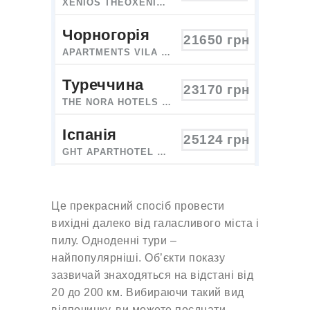
XENIOS THEOXENIA HOTEL
Чорногорія
21650
грн
APARTMENTS VILA MARE
Туреччина
23170
грн
THE NORA HOTELS FAMILY CLUB (EX. SCYLAX FAMILY CLUB)
Іспанія
25124
грн
GHT APARTHOTEL TOSSA PARK
Кіпр
28008
грн
FEDRANIA GARDENS
Це прекрасний спосіб провести
вихідні далеко від галасливого міста і
Хорватія
30243
грн
пилу. Одноденні тури –
APP ANASTAZIJA
найпопулярніші. Об’єкти показу
зазвичай знаходяться на відстані від
Франція
34197
грн
20 до 200 км. Вибираючи такий вид
SURE HOTEL BY BEST WESTERN PARIS GARE DU NORD
відпочинку, ви можете поєднати